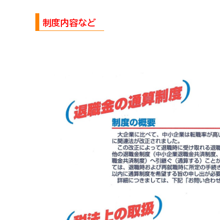
商工会の共済・保険
制度内容など
一つの掛金で貯蓄・生命保障・融資の3つの備え（商工
石川県中小企業共済協同組合(傷害共済・自動車事故費
取引先の破たんによる連鎖倒産を防ぐ（中小企業倒産防
病気やケガで働けない場合の所得を補償（休業補償制度
万が一の「労働災害」と使用者賠償補償がセットの保険
海外での知財係争による経営リスクから皆様をお守りし
情報漏えいリスクの備えに（情報漏えい保険）
商工会のサービス
経理・記帳代行
[商工会員限定]初期費用も月額料金