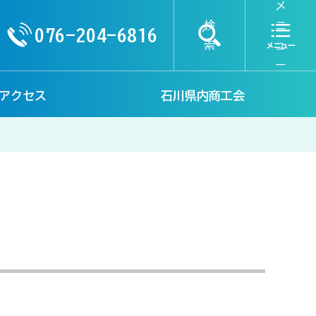
メ
検
ニ
076-204-6816
索
ュ
ー
アクセス
石川県内商工会