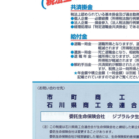
商工会が扱う検定
全国商工会珠算検定試験
リテールマーケティング（
石川県内の商工会の支援事例
行きます・聞きます・提案します そして伴走します～
会報「商工かが．のと」
商工会
目的
事業内容
商工会のあゆみ（沿革）
青年部
セミナー・講習会情報