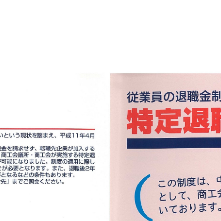
貯蓄共済）
死亡保険金(最高6千万円)の掛捨共済・福祉共済
用共済）
従業員の退職金共済制度
経営者の退職金制度（
止共済）
海外PL保険(国内補償は、ビジネス総合保険へ）
）
全国商工会連合会会員福祉共済「がん」重点補償
（商工会の業務災害保険）
ます（海外知財訴訟費用保険制度）
事業活動のリスクを全
も0円!「グーペ」なら、ホームページが無料で作れます。
メ