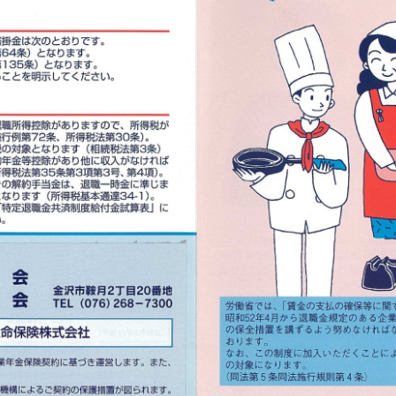
販売士）検定試験
商工会の支援事例～
について
女性部について