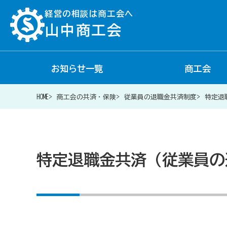
経営の相談は商工会へ
山中商工会
お知らせ一覧
商工会
経営相談は商工会に
HOME
商工会の共済・保険
従業員の退職金共済制度
特定退
補助金・助成金一覧
特定退職金共済（従業員の
商工会が扱う融資・金融制度
令和6年能登半島地震等災害に関する支援情報