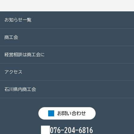
商工会
目的
事業内容
商工会のあゆみ（沿革）
お知らせ一覧
青年部について
女性部について
商工会
セミナー・講習会情報
経営相談は商工会に
いしかわ商工会のインボイス広報
アクセス
採用情報
石川県内商工会
山中商工会 役員名簿
お問い合わせ
山中商工会 Eメールアドレス
076-204-6816