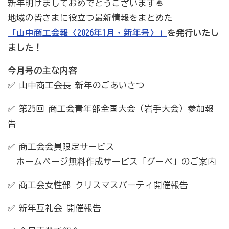
新年明けましておめでとうございます🎍
地域の皆さまに役立つ最新情報をまとめた
商工会の共済・保険
「山中商工会報〈2026年1月・新年号〉」
を発行いたし
ました！
一つの掛金で貯蓄・生命保障・融資の3つの備え（商工
貯蓄共済）
今月号の主な内容
死亡保険金(最高6千万円)の掛捨共済・福祉共済「生
✅ 山中商工会長 新年のごあいさつ
命」保障
✅ 第25回 商工会青年部全国大会（岩手大会）参加報
石川県中小企業共済協同組合(傷害共済・自動車事故費
告
用共済）
✅ 商工会会員限定サービス
従業員の退職金共済制度
ホームページ無料作成サービス「グーペ」のご案内
経営者の退職金制度（小規模企業共済）
✅ 商工会女性部 クリスマスパーティ開催報告
取引先の破たんによる連鎖倒産を防ぐ（中小企業倒産防
止共済）
✅ 新年互礼会 開催報告
海外PL保険(国内補償は、ビジネス総合保険へ）