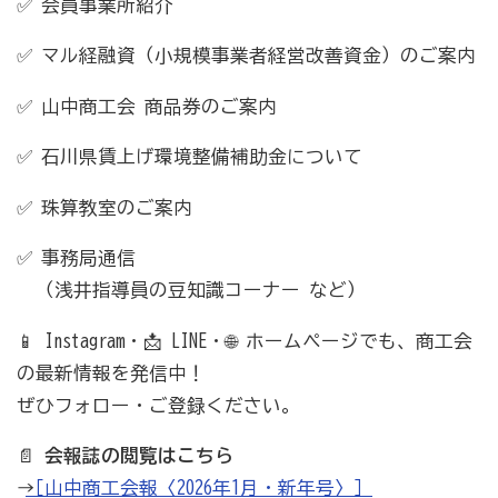
✅ 会員事業所紹介
病気やケガで働けない場合の所得を補償（休業補償制
度）
✅ マル経融資（小規模事業者経営改善資金）のご案内
全国商工会連合会会員福祉共済「がん」重点補償
✅ 山中商工会 商品券のご案内
万が一の「労働災害」と使用者賠償補償がセットの保険
✅ 石川県賃上げ環境整備補助金について
（商工会の業務災害保険）
海外での知財係争による経営リスクから皆様をお守りし
✅ 珠算教室のご案内
ます（海外知財訴訟費用保険制度）
✅ 事務局通信
事業活動のリスクを全て備えた保険（ビジネス総合保
（浅井指導員の豆知識コーナー など）
険）
📱 Instagram・📩 LINE・🌐 ホームページでも、商工会
情報漏えいリスクの備えに（情報漏えい保険）
の最新情報を発信中！
ぜひフォロー・ご登録ください。
商工会のサービス
📄
会報誌の閲覧はこちら
経理・記帳代行
→
［山中商工会報〈2026年1月・新年号〉］