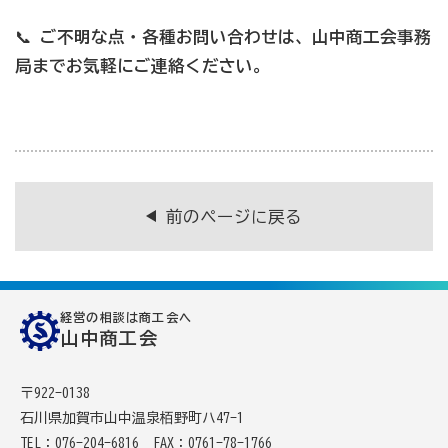
[商工会員限定]初期費用も月額料金も0円!「グーペ」な
ら、ホームページが無料で作れます。
📞
ご不明な点・各種お問い合わせは、山中商工会事務
局までお気軽にご連絡ください。
メリットがいっぱい、労働保険事務
商工会が扱う検定
全国商工会珠算検定試験
リテールマーケティング（販売士）検定試験
前のページに戻る
石川県内の商工会の支援事例
行きます・聞きます・提案します そして伴走します～
経営の相談は商工会へ
山中商工会
商工会の支援事例～
〒922-0138
会報「商工かが．のと」
石川県加賀市山中温泉栢野町ハ47-1
TEL：076-204-6816
FAX：0761-78-1766