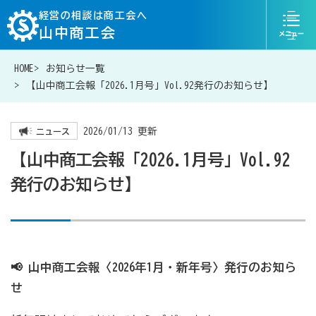
ニ
経営の相談は商工会へ
山中商工会
ュ
ー
HOME
お知らせ一覧
076-204-6816
お問い合わせ
【山中商工会報「2026.1月号」Vol.92発行のお知らせ】
2026/01/13 更新
ニュース
【山中商工会報「2026.1月号」Vol.92
経営相談は商工会に
発行のお知らせ】
補助金・助成金一覧
商工会が扱う融資・金融制度
📢 山中商工会報〈2026年1月・新年号〉発行のお知ら
せ
令和6年能登半島地震等災害に関する支援情報